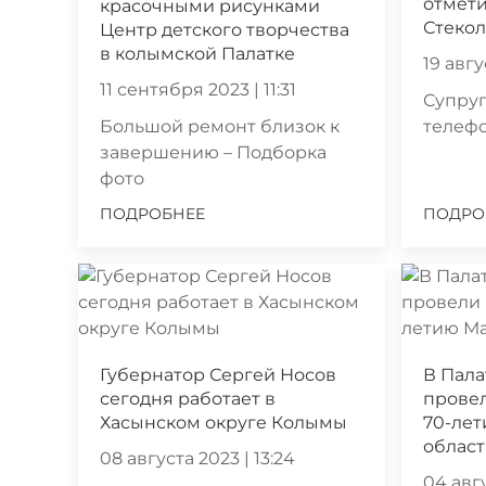
отмет
красочными рисунками
Стеко
Центр детского творчества
в колымской Палатке
19 авгу
11 сентября 2023 | 11:31
Супруг
Большой ремонт близок к
телеф
завершению – Подборка
фото
ПОДРОБНЕЕ
ПОДРО
Губернатор Сергей Носов
В Пала
сегодня работает в
прове
Хасынском округе Колымы
70-ле
облас
08 августа 2023 | 13:24
04 авгу