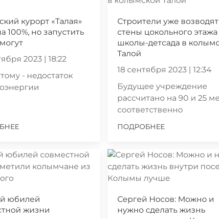
кий курорт «Талая»
Строители уже возводят
на 100%, но запустить
стены цокольного этажа
 могут
школы-детсада в колым
Талой
ября 2023 | 18:22
18 сентября 2023 | 12:34
тому - недостаток
Будущее учреждение
роэнергии
рассчитано на 90 и 25 м
соответственно
БНЕЕ
ПОДРОБНЕЕ
ой юбилей
Сергей Носов: Можно и
стной жизни
нужно сделать жизнь