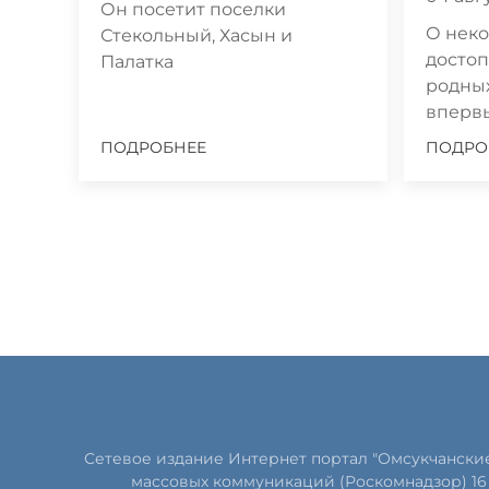
Он посетит поселки
О нек
Стекольный, Хасын и
досто
Палатка
родных
вперв
ПОДРОБНЕЕ
ПОДРО
Сетевое издание Интернет портал "Омсукчански
массовых коммуникаций (Роскомнадзор) 16 