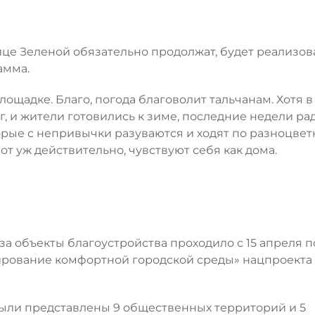
це Зеленой обязательно продолжат, будет реализов
амма.
лощадке. Благо, погода благоволит тальчанам. Хотя в
г, и жители готовились к зиме, последние недели ра
оторые с непривычки разуваются и ходят по разноцве
т уж действительно, чувствуют себя как дома.
а объекты благоустройства проходило с 15 апреля по
ирование комфортной городской среды» нацпроекта
были представлены 9 общественных территорий и 5