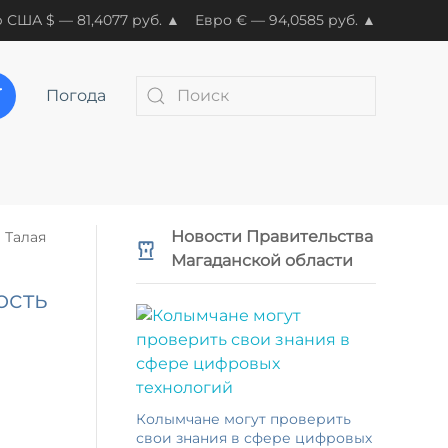
 США $ — 81,4077 руб. ▲
Евро € — 94,0585 руб. ▲
Погода
Новости Правительства
 Талая
Магаданской области
ость
Колымчане могут проверить
свои знания в сфере цифровых