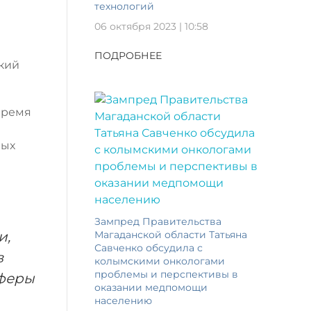
технологий
06 октября 2023 | 10:58
ПОДРОБНЕЕ
кий
 время
ных
Зампред Правительства
и,
Магаданской области Татьяна
Савченко обсудила с
в
колымскими онкологами
проблемы и перспективы в
сферы
оказании медпомощи
населению