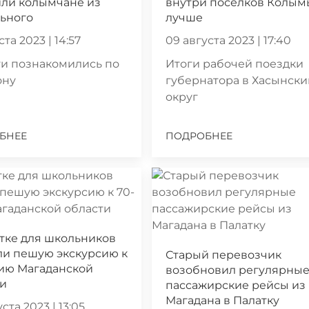
или колымчане из
внутри поселков Колым
льного
лучше
ста 2023 | 14:57
09 августа 2023 | 17:40
и познакомились по
Итоги рабочей поездки
ону
губернатора в Хасынск
округ
БНЕЕ
ПОДРОБНЕЕ
тке для школьников
ли пешую экскурсию к
Старый перевозчик
тию Магаданской
возобновил регулярны
ти
пассажирские рейсы из
Магадана в Палатку
ста 2023 | 13:05