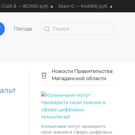
 США $ — 82,1665 руб. ▲
Евро € — 94,8366 руб. ▲
Погода
Новости Правительства
Магаданской области
альт
Колымчане могут проверить
свои знания в сфере цифровых