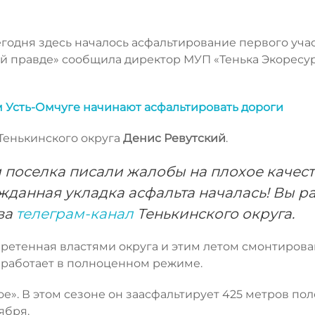
егодня здесь началось асфальтирование первого уча
ой правде» сообщила директор МУП «Тенька Экоресу
м Усть-Омчуге начинают асфальтировать дороги
Тенькинского округа
Денис
Ревутский
.
 поселка писали жалобы на плохое качес
жданная укладка асфальта началась! Вы р
ова
телеграм-канал
Тенькинского округа.
бретенная властями округа и этим летом смонтирова
а работает в полноценном режиме.
». В этом сезоне он заасфальтирует 425 метров пол
ября.