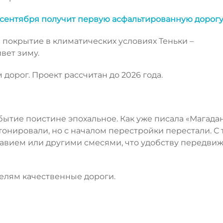
 сентября получит первую асфальтированную дорог
 покрытие в климатических условиях Теньки –
вет зиму.
 дорог. Проект рассчитан до 2026 года.
бытие поистине эпохальное. Как уже писала «Магада
тонировали, но с началом перестройки перестали. С 
равием или другими смесями, что удобству передви
телям качественные дороги.