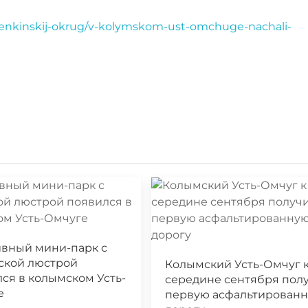
/tenkinskij-okrug/v-kolymskom-ust-omchuge-nachali-
ивный мини-парк с
ской люстрой
Колымский Усть-Омчуг 
ся в колымском Усть-
середине сентября пол
е
первую асфальтирован