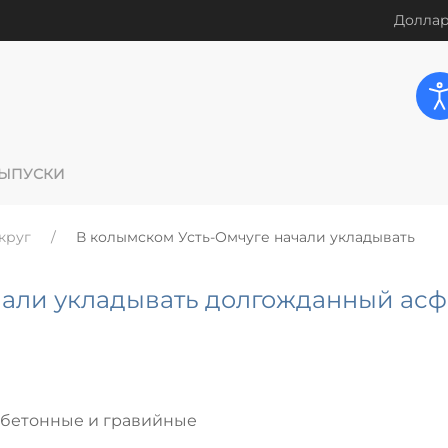
Доллар
ЫПУСКИ
круг
В колымском Усть-Омчуге начали укладывать
чали укладывать долгожданный асф
 бетонные и гравийные