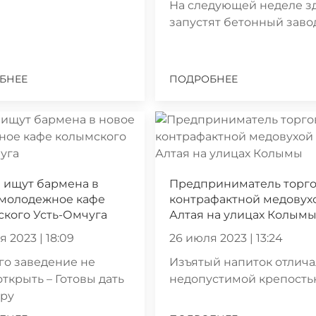
На следующей неделе з
запустят бетонный заво
БНЕЕ
ПОДРОБНЕЕ
 ищут бармена в
Предприниматель торг
 молодежное кафе
контрафактной медовух
кого Усть-Омчуга
Алтая на улицах Колым
 2023 | 18:09
26 июля 2023 | 13:24
го заведение не
Изъятый напиток отлич
открыть – Готовы дать
недопустимой крепост
иру