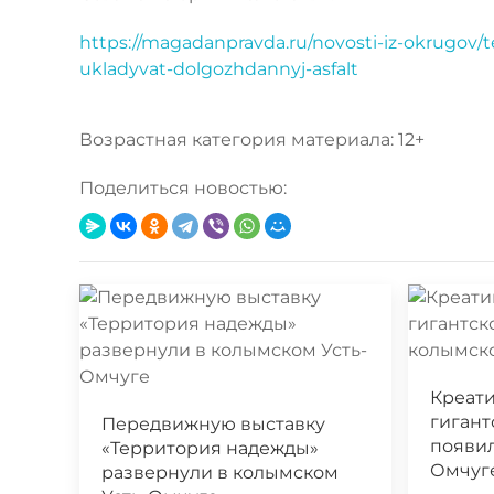
https://magadanpravda.ru/novosti-iz-okrugov
ukladyvat-dolgozhdannyj-asfalt
Возрастная категория материала: 12+
Поделиться новостью:
Креат
гигант
Передвижную выставку
появил
«Территория надежды»
Омчуг
развернули в колымском