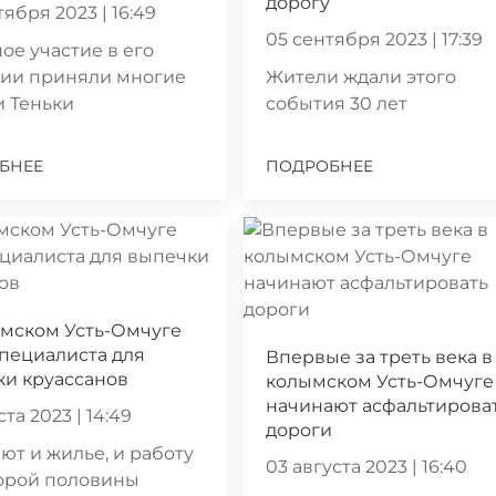
дорогу
тября 2023 | 16:49
05 сентября 2023 | 17:39
ое участие в его
нии приняли многие
Жители ждали этого
 Теньки
события 30 лет
БНЕЕ
ПОДРОБНЕЕ
ымском Усть-Омчуге
пециалиста для
Впервые за треть века в
ки круассанов
колымском Усть-Омчуге
начинают асфальтирова
ста 2023 | 14:49
дороги
т и жилье, и работу
03 августа 2023 | 16:40
торой половины