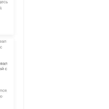
десь
д
овал
ой с
ы
ался
ью