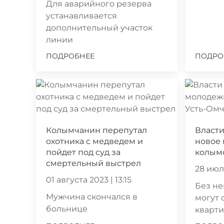
Для аварийного резерва
устанавливается
дополнительный участок
линии
ПОДРОБНЕЕ
ПОДРО
Колымчанин перепутал
Власти
охотника с медведем и
новое
пойдет под суд за
колымс
смертельный выстрел
28 июля
01 августа 2023 | 13:15
Без не
Мужчина скончался в
могут 
больнице
кварт