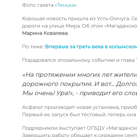
Фото: газета «
Тенька
»
Хорошая новость пришла из Усть-Омчуга. С
дороги на улице Мира. Об этом «Магаданск
Марина
Ковалева
.
По теме:
Впервые за треть века в колымско
Порадовался эпохальному событию и глава 
«На протяжении многих лет жители
дорожного покрытия. И вот… Долго
Мы очень! Ура!», - приводит его сл
Асфальт производит новая установка, прио
Первый ее запуск был тестовый, теперь он
Подрядчиком выступает ОГБДУ «Магаданское
Завершить работу обещает к середине сент