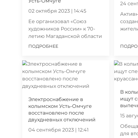
Усть-Омчуге
24 сен
02 октября 2023 | 14:45
Активн
Ее организовал «Союз
созда
художников России» к 70-
жители
летию Магаданской области
ПОДРОБНЕЕ
ПОДРО
В кол
ищут с
Электроснабжение в
выпеч
колымском Усть-Омчуге
восстановлено после
15 авгу
двухдневных отключений
Обещаю
04 сентября 2023 | 12:41
для в