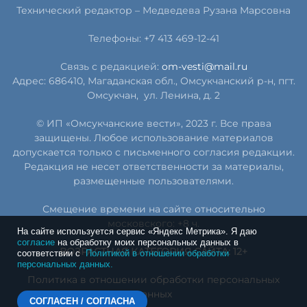
Технический редактор –
Медведева Рузана Марсовна
Телефоны: +7 413 469-12-41
Связь с редакцией:
om-vesti@mail.ru
Адрес: 686410, Магаданская обл., Омсукчанский р-н, пгт.
Омсукчан,
ул. Ленина, д. 2
© ИП «Омсукчанские вести», 2023 г. Все права
защищены. Любое использование материалов
допускается только с письменного согласия редакции.
Редакция не несет ответственности за материалы,
размещенные пользователями.
Смещение времени на сайте относительно
московского: +8 ч.
На сайте используется сервис «Яндекс Метрика». Я даю
согласие
на обработку моих персональных данных в
ВОЗРАСТНАЯ КАТЕГОРИЯ САЙТА: 12+
соответствии с
Политикой в отношении обработки
персональных данных.
Политика в отношении обработки персональных
данных
СОГЛАСЕН / СОГЛАСНА