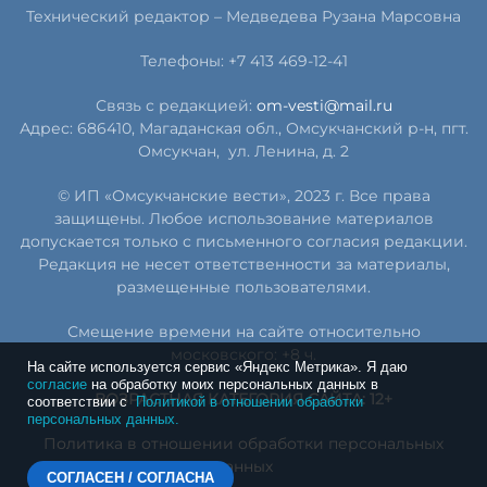
Технический редактор –
Медведева Рузана Марсовна
Телефоны: +7 413 469-12-41
Связь с редакцией:
om-vesti@mail.ru
Адрес: 686410, Магаданская обл., Омсукчанский р-н, пгт.
Омсукчан,
ул. Ленина, д. 2
© ИП «Омсукчанские вести», 2023 г. Все права
защищены. Любое использование материалов
допускается только с письменного согласия редакции.
Редакция не несет ответственности за материалы,
размещенные пользователями.
Смещение времени на сайте относительно
московского: +8 ч.
На сайте используется сервис «Яндекс Метрика». Я даю
согласие
на обработку моих персональных данных в
ВОЗРАСТНАЯ КАТЕГОРИЯ САЙТА: 12+
соответствии с
Политикой в отношении обработки
персональных данных.
Политика в отношении обработки персональных
данных
СОГЛАСЕН / СОГЛАСНА