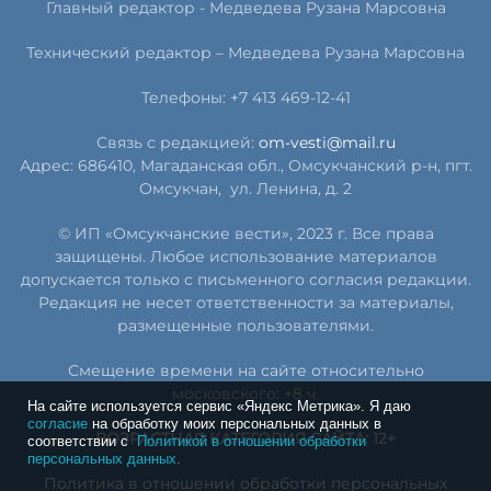
Главный редактор -
Медведева Рузана Марсовна
Технический редактор –
Медведева Рузана Марсовна
Телефоны: +7 413 469-12-41
Связь с редакцией:
om-vesti@mail.ru
Адрес: 686410, Магаданская обл., Омсукчанский р-н, пгт.
Омсукчан,
ул. Ленина, д. 2
© ИП «Омсукчанские вести», 2023 г. Все права
защищены. Любое использование материалов
допускается только с письменного согласия редакции.
Редакция не несет ответственности за материалы,
размещенные пользователями.
Смещение времени на сайте относительно
московского: +8 ч.
На сайте используется сервис «Яндекс Метрика». Я даю
согласие
на обработку моих персональных данных в
ВОЗРАСТНАЯ КАТЕГОРИЯ САЙТА: 12+
соответствии с
Политикой в отношении обработки
персональных данных.
Политика в отношении обработки персональных