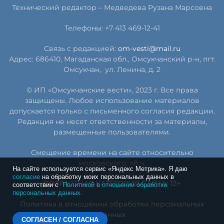
Технический редактор –
Медведева Рузана Марсовна
Телефоны: +7 413 469-12-41
Связь с редакцией:
om-vesti@mail.ru
Адрес: 686410, Магаданская обл., Омсукчанский р-н, пгт.
Омсукчан,
ул. Ленина, д. 2
© ИП «Омсукчанские вести», 2023 г. Все права
защищены. Любое использование материалов
допускается только с письменного согласия редакции.
Редакция не несет ответственности за материалы,
размещенные пользователями.
Смещение времени на сайте относительно
московского: +8 ч.
На сайте используется сервис «Яндекс Метрика». Я даю
согласие
на обработку моих персональных данных в
ВОЗРАСТНАЯ КАТЕГОРИЯ САЙТА: 12+
соответствии с
Политикой в отношении обработки
персональных данных.
Политика в отношении обработки персональных
данных
СОГЛАСЕН / СОГЛАСНА