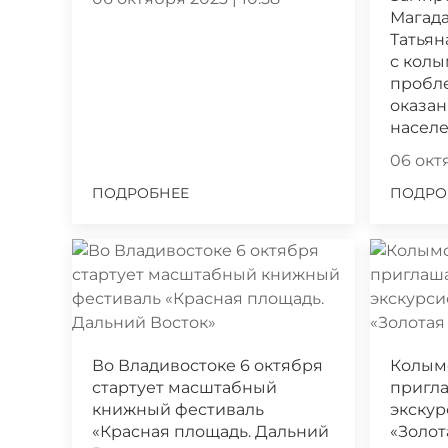
Магада
Татьян
с кол
пробл
оказа
насел
06 октя
ПОДРОБНЕЕ
ПОДРО
Во Владивостоке 6 октября
Колым
стартует масштабный
пригла
книжный фестиваль
экскур
«Красная площадь. Дальний
«Золот