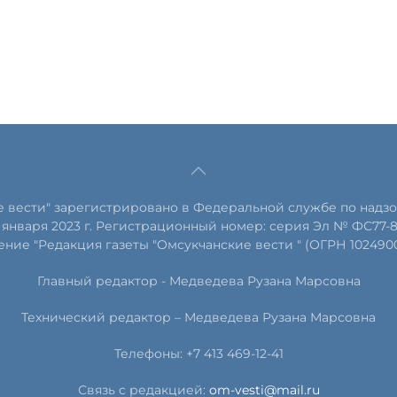
е вести" зарегистрировано в Федеральной службе по надзо
января 2023 г. Регистрационный номер: серия Эл № ФС77-
ние "Редакция газеты "Омсукчанские вести " (ОГРН 102490
Главный редактор -
Медведева Рузана Марсовна
Технический редактор –
Медведева Рузана Марсовна
Телефоны: +7 413 469-12-41
Связь с редакцией:
om-vesti@mail.ru