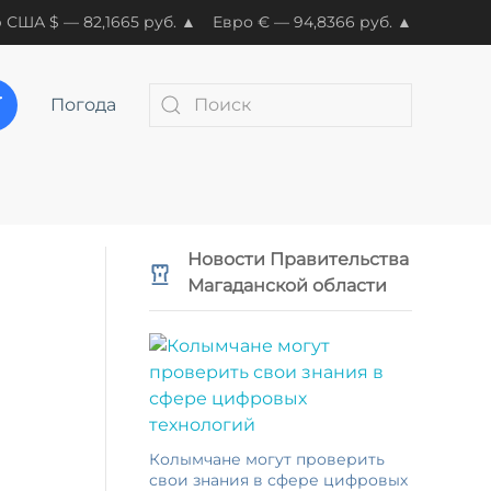
 США $ — 82,1665 руб. ▲
Евро € — 94,8366 руб. ▲
Погода
Новости Правительства
Магаданской области
Колымчане могут проверить
свои знания в сфере цифровых