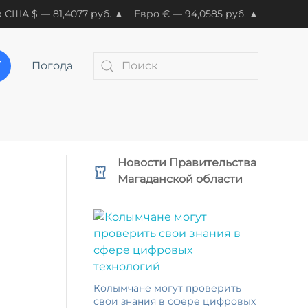
 США $ — 81,4077 руб. ▲
Евро € — 94,0585 руб. ▲
Погода
Новости Правительства
Магаданской области
Колымчане могут проверить
свои знания в сфере цифровых