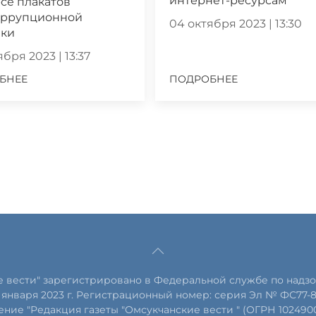
интернет-ресурсам
се плакатов
оррупционной
04 октября 2023 | 13:30
ики
бря 2023 | 13:37
БНЕЕ
ПОДРОБНЕЕ
е вести" зарегистрировано в Федеральной службе по надзо
января 2023 г. Регистрационный номер: серия Эл № ФС77-
ние "Редакция газеты "Омсукчанские вести " (ОГРН 102490