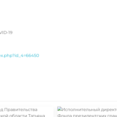
VID-19
dex.php?id_4=66450