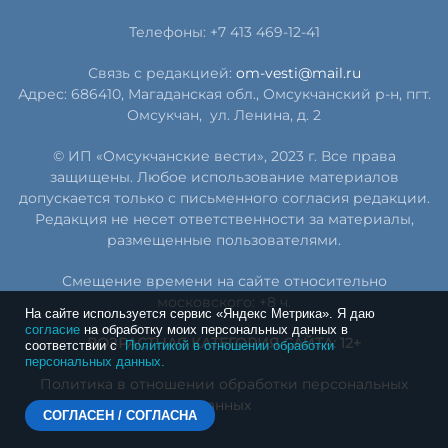
Телефоны: +7 413 469-12-41
Связь с редакцией:
om-vesti@mail.ru
Адрес: 686410, Магаданская обл., Омсукчанский р-н, пгт.
Омсукчан,
ул. Ленина, д. 2
© ИП «Омсукчанские вести», 2023 г. Все права
защищены. Любое использование материалов
допускается только с письменного согласия редакции.
Редакция не несет ответственности за материалы,
размещенные пользователями.
Смещение времени на сайте относительно
московского: +8 ч.
На сайте используется сервис «Яндекс Метрика». Я даю
согласие
на обработку моих персональных данных в
ВОЗРАСТНАЯ КАТЕГОРИЯ САЙТА: 12+
соответствии с
Политикой в отношении обработки
персональных данных.
Политика в отношении обработки персональных
данных
СОГЛАСЕН / СОГЛАСНА