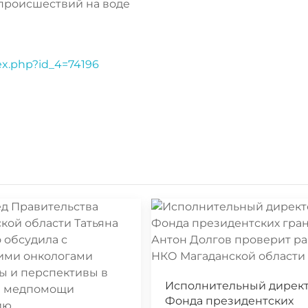
происшествий на воде
dex.php?id_4=74196
Исполнительный дирек
Фонда президентских