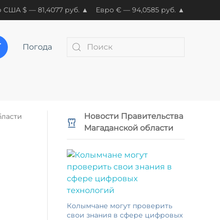
 США $ — 81,4077 руб. ▲
Евро € — 94,0585 руб. ▲
Погода
Новости Правительства
бласти
Магаданской области
Колымчане могут проверить
свои знания в сфере цифровых