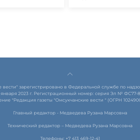
е вести" зарегистрировано в Федеральной службе по надзо
января 2023 г. Регистрационный номер: серия Эл № ФС77-
ние "Редакция газеты "Омсукчанские вести " (ОГРН 102490
Главный редактор -
Медведева Рузана Марсовна
Технический редактор –
Медведева Рузана Марсовна
Телефоны: +7 413 469-12-41