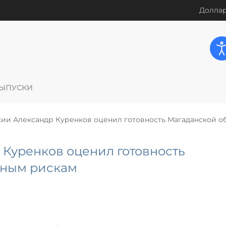
Доллар
ЫПУСКИ
сии Александр Куренков оценил готовность Магаданской о
 Куренков оценил готовность
нным рискам