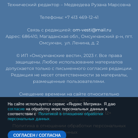
Технический редактор –
Медведева Рузана Марсовна
Телефоны: +7 413 469-12-41
Связь с редакцией:
om-vesti@mail.ru
Адрес: 686410, Магаданская обл., Омсукчанский р-н, пгт.
Омсукчан,
ул. Ленина, д. 2
© ИП «Омсукчанские вести», 2023 г. Все права
защищены. Любое использование материалов
допускается только с письменного согласия редакции.
Редакция не несет ответственности за материалы,
размещенные пользователями.
Смещение времени на сайте относительно
московского: +8 ч.
На сайте используется сервис «Яндекс Метрика». Я даю
согласие
на обработку моих персональных данных в
ВОЗРАСТНАЯ КАТЕГОРИЯ САЙТА: 12+
соответствии с
Политикой в отношении обработки
персональных данных.
Политика в отношении обработки персональных
данных
СОГЛАСЕН / СОГЛАСНА