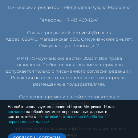
Технический редактор –
Медведева Рузана Марсовна
Телефоны: +7 413 469-12-41
Связь с редакцией:
om-vesti@mail.ru
Адрес: 686410, Магаданская обл., Омсукчанский р-н, пгт.
Омсукчан,
ул. Ленина, д. 2
© ИП «Омсукчанские вести», 2023 г. Все права
защищены. Любое использование материалов
допускается только с письменного согласия редакции.
Редакция не несет ответственности за материалы,
размещенные пользователями.
Смещение времени на сайте относительно
московского: +8 ч.
На сайте используется сервис «Яндекс Метрика». Я даю
согласие
на обработку моих персональных данных в
ВОЗРАСТНАЯ КАТЕГОРИЯ САЙТА: 12+
соответствии с
Политикой в отношении обработки
персональных данных.
Политика в отношении обработки персональных
данных