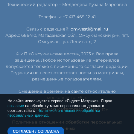
Технический редактор –
Медведева Рузана Марсовна
Телефоны: +7 413 469-12-41
Связь с редакцией:
om-vesti@mail.ru
Адрес: 686410, Магаданская обл., Омсукчанский р-н, пгт.
Омсукчан,
ул. Ленина, д. 2
© ИП «Омсукчанские вести», 2023 г. Все права
защищены. Любое использование материалов
допускается только с письменного согласия редакции.
Редакция не несет ответственности за материалы,
размещенные пользователями.
Смещение времени на сайте относительно
московского: +8 ч.
На сайте используется сервис «Яндекс Метрика». Я даю
согласие
на обработку моих персональных данных в
ВОЗРАСТНАЯ КАТЕГОРИЯ САЙТА: 12+
соответствии с
Политикой в отношении обработки
персональных данных.
Политика в отношении обработки персональных
данных
СОГЛАСЕН / СОГЛАСНА