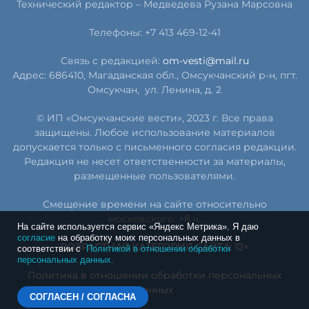
Технический редактор –
Медведева Рузана Марсовна
Телефоны: +7 413 469-12-41
Связь с редакцией:
om-vesti@mail.ru
Адрес: 686410, Магаданская обл., Омсукчанский р-н, пгт.
Омсукчан,
ул. Ленина, д. 2
© ИП «Омсукчанские вести», 2023 г. Все права
защищены. Любое использование материалов
допускается только с письменного согласия редакции.
Редакция не несет ответственности за материалы,
размещенные пользователями.
Смещение времени на сайте относительно
московского: +8 ч.
На сайте используется сервис «Яндекс Метрика». Я даю
согласие
на обработку моих персональных данных в
ВОЗРАСТНАЯ КАТЕГОРИЯ САЙТА: 12+
соответствии с
Политикой в отношении обработки
персональных данных.
Политика в отношении обработки персональных
данных
СОГЛАСЕН / СОГЛАСНА