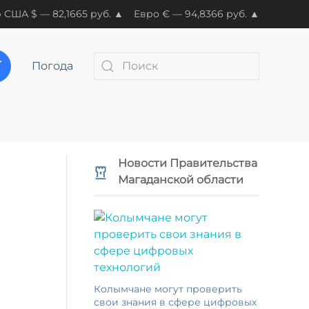
 США $ — 82,1665 руб. ▲
Евро € — 94,8366 руб. ▲
Погода
Новости Правительства
Магаданской области
Колымчане могут проверить
свои знания в сфере цифровых