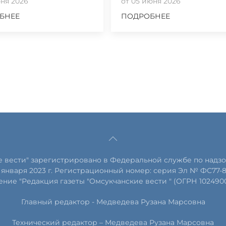
юня 2026
от 05 июня 2026
БНЕЕ
ПОДРОБНЕЕ
е вести" зарегистрировано в Федеральной службе по надзо
января 2023 г. Регистрационный номер: серия Эл № ФС77-
ние "Редакция газеты "Омсукчанские вести " (ОГРН 102490
Главный редактор -
Медведева Рузана Марсовна
Технический редактор –
Медведева Рузана Марсовна