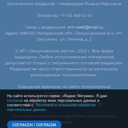
Технический редактор –
Медведева Рузана Марсовна
Телефоны: +7 413 469-12-41
Связь с редакцией:
om-vesti@mail.ru
Адрес: 686410, Магаданская обл., Омсукчанский р-н, пгт.
Омсукчан,
ул. Ленина, д. 2
© ИП «Омсукчанские вести», 2023 г. Все права
защищены. Любое использование материалов
допускается только с письменного согласия редакции.
Редакция не несет ответственности за материалы,
размещенные пользователями.
Смещение времени на сайте относительно
московского: +8 ч.
На сайте используется сервис «Яндекс Метрика». Я даю
согласие
на обработку моих персональных данных в
ВОЗРАСТНАЯ КАТЕГОРИЯ САЙТА: 12+
соответствии с
Политикой в отношении обработки
персональных данных.
Политика в отношении обработки персональных
данных
СОГЛАСЕН / СОГЛАСНА