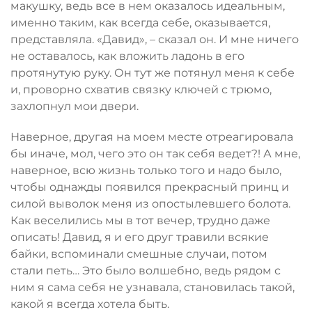
макушку, ведь все в нем оказалось идеальным,
именно таким, как всегда себе, оказывается,
представляла. «Давид», – сказал он. И мне ничего
не оставалось, как вложить ладонь в его
протянутую руку. Он тут же потянул меня к себе
и, проворно схватив связку ключей с трюмо,
захлопнул мои двери.
Наверное, другая на моем месте отреагировала
бы иначе, мол, чего это он так себя ведет?! А мне,
наверное, всю жизнь только того и надо было,
чтобы однажды появился прекрасный принц и
силой выволок меня из опостылевшего болота.
Как веселились мы в тот вечер, трудно даже
описать! Давид, я и его друг травили всякие
байки, вспоминали смешные случаи, потом
стали петь… Это было волшебно, ведь рядом с
ним я сама себя не узнавала, становилась такой,
какой я всегда хотела быть.