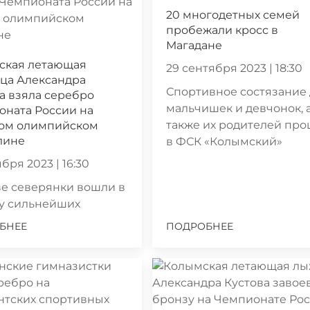
20 многодетных семей
пробежали кросс в
Магадане
ская летающая
29 сентября 2023 | 18:30
ца Александра
Спортивное состязание
а взяла серебро
мальчишек и девчонок, 
оната России на
также их родителей пр
ом олимпийском
лине
в ФСК «Колымский»
бря 2023 | 16:30
е северянки вошли в
ку сильнейших
БНЕЕ
ПОДРОБНЕЕ