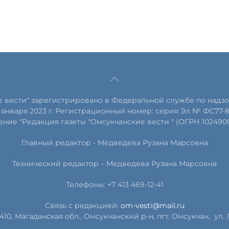
е вести" зарегистрировано в Федеральной службе по надзо
января 2023 г. Регистрационный номер: серия Эл № ФС77-
ние "Редакция газеты "Омсукчанские вести " (ОГРН 102490
Главный редактор -
Медведева Рузана Марсовна
Технический редактор –
Медведева Рузана Марсовна
Телефоны: +7 413 469-12-41
Связь с редакцией:
om-vesti@mail.ru
410, Магаданская обл., Омсукчанский р-н, пгт. Омсукчан,
ул. 