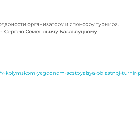
дарности организатору и спонсору турнира,
с»
Сергею Семеновичу Базавлуцкому
.
t/v-kolymskom-yagodnom-sostoyalsya-oblastnoj-turnir-