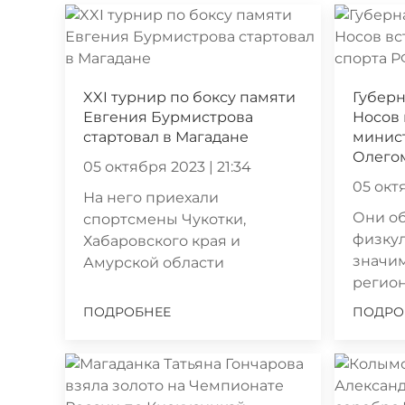
XXI турнир по боксу памяти
Губер
Евгения Бурмистрова
Носов 
стартовал в Магадане
минис
Олего
05 октября 2023 | 21:34
05 октя
На него приехали
Они о
спортсмены Чукотки,
физку
Хабаровского края и
значим
Амурской области
регио
ПОДРОБНЕЕ
ПОДРО