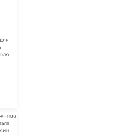
 для
а
ошло