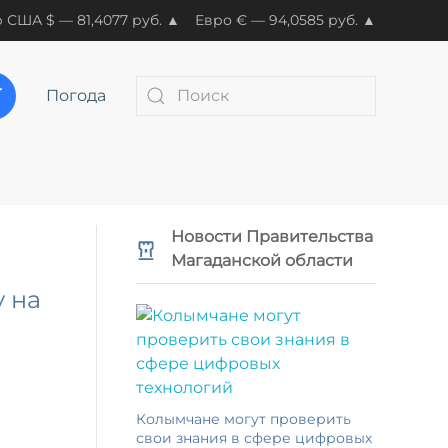
 США $ — 81,4077 руб. ▲
Евро € — 94,0585 руб. ▲
Погода
Новости Правительства
Магаданской области
 на
Колымчане могут проверить
свои знания в сфере цифровых