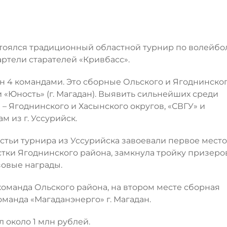
остоялся традиционный областной турнир по волейбо
ртели старателей «Кривбасс».
н 4 командами. Это сборные Ольского и Ягоднинско
и «Юность» (г. Магадан). Выявить сильнейших среди
– Ягоднинского и Хасынского округов, «СВГУ» и
м из г. Уссурийск.
стьи турнира из Уссурийска завоевали первое место
ки Ягоднинского района, замкнула тройку призеро
зовые награды.
оманда Ольского района, на втором месте сборная
оманда «Магаданэнерго» г. Магадан.
 около 1 млн рублей.