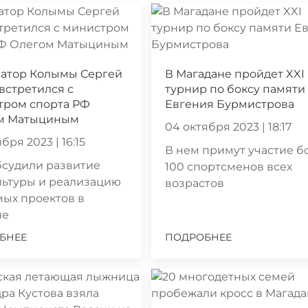
натор Колымы Сергей
В Магадане пройдет XXI
встретился с
турнир по боксу памяти
тром спорта РФ
Евгения Бурмистрова
м Матыциным
04 октября 2023 | 18:17
бря 2023 | 16:15
В нем примут участие б
бсудили развитие
100 спортсменов всех
льтуры и реализацию
возрастов
ых проектов в
не
БНЕЕ
ПОДРОБНЕЕ