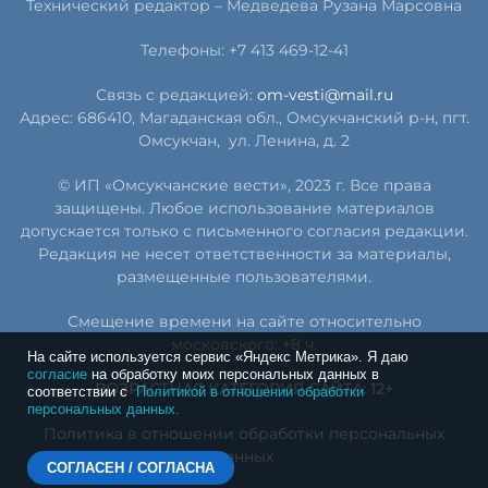
Технический редактор –
Медведева Рузана Марсовна
Телефоны: +7 413 469-12-41
Связь с редакцией:
om-vesti@mail.ru
Адрес: 686410, Магаданская обл., Омсукчанский р-н, пгт.
Омсукчан,
ул. Ленина, д. 2
© ИП «Омсукчанские вести», 2023 г. Все права
защищены. Любое использование материалов
допускается только с письменного согласия редакции.
Редакция не несет ответственности за материалы,
размещенные пользователями.
Смещение времени на сайте относительно
московского: +8 ч.
На сайте используется сервис «Яндекс Метрика». Я даю
согласие
на обработку моих персональных данных в
ВОЗРАСТНАЯ КАТЕГОРИЯ САЙТА: 12+
соответствии с
Политикой в отношении обработки
персональных данных.
Политика в отношении обработки персональных
данных
СОГЛАСЕН / СОГЛАСНА