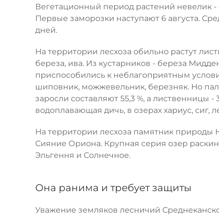
Вегетационный период растений невелик - от
Первые заморозки наступают 6 августа. Сре
дней.
На территории лесхоза обильно растут лист
береза, ива. Из кустарников - береза Мидд
приспособились к неблагоприятным условия
шиповник, можжевельник, березняк. Но пал
заросли составляют 55,3 %, а лиственницы -
водоплавающая дичь, в озерах хариус, сиг, л
На территории лесхоза памятник природы 
Сияние Ориона. Крупная серия озер раскин
Эльгення и Солнечное.
Она ранима и требует защиты
Уважение земляков лесничий Среднеканско