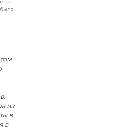
е он
 было
.
етом
о
. -
ов из
ты в
я в