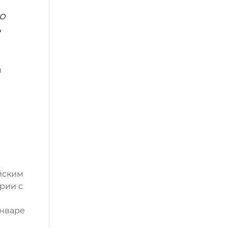
о
е
и
уйским
рии с
январе