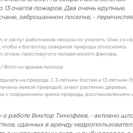
о 13 очагов пожаров. Два очень крупные,
счане, заброшенном поселке, - перечисляе
, и заслуг работников лесхоза не умалить. Они, со с
, чтобы к богатству северной природы относились
с огнем, пресловутого человеческого фактора.
/ Фото из архива лесхоза
дыхать на природе. С 3-летним Костей и 12-летним 
влечены живой природой, знают растения, деревья,
ые с сохранением храма природы, восстановлением 
му о работе Виктор Тимофеев, - активно шл
тков, сданных в аренду недропользовател