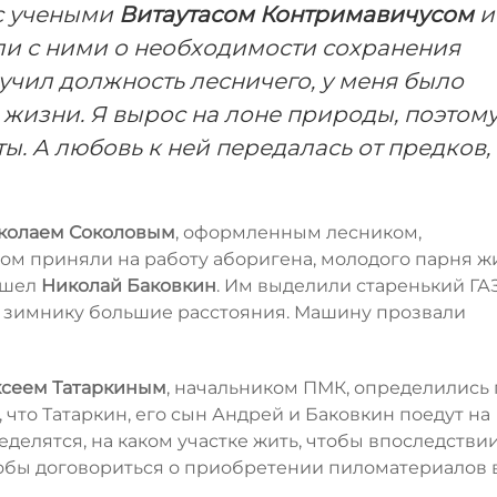
 с учеными
Витаутасом Контримавичусом
и
ли с ними о необходимости сохранения
лучил должность лесничего, у меня было
в жизни. Я вырос на лоне природы, поэтом
ты. А любовь к ней передалась от предков,
колаем Соколовым
, оформленным лесником,
ом приняли на работу аборигена, молодого парня ж
ишел
Николай Баковкин
. Им выделили старенький ГАЗ
 зимнику большие расстояния. Машину прозвали
сеем Татаркиным
, начальником ПМК, определились 
 что Татаркин, его сын Андрей и Баковкин поедут на
еделятся, на каком участке жить, чтобы впоследстви
чтобы договориться о приобретении пиломатериалов 