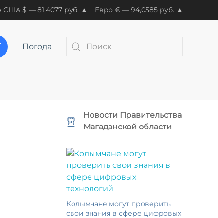
 США $ — 81,4077 руб. ▲
Евро € — 94,0585 руб. ▲
Погода
Новости Правительства
Магаданской области
Колымчане могут проверить
свои знания в сфере цифровых