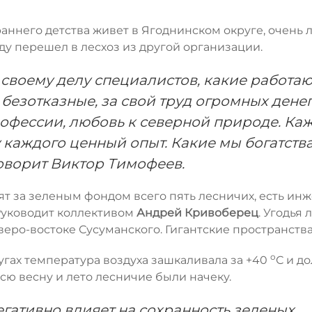
 раннего детства живет в Ягоднинском округе, очень
оду перешел в лесхоз из другой организации.
 своему делу специалистов, какие работаю
безотказные, за свой труд огромных денег
рофессии, любовь к северной природе. Ка
 каждого ценный опыт. Какие мы богатств
говорит Виктор Тимофеев.
дят за зеленым фондом всего пять лесничих, есть ин
 Руководит коллективом
Андрей Кривоберец
. Угодья 
еро-востоке Сусуманского. Гигантские пространства
о
ругах температура воздуха зашкаливала за +40
С и до
сю весну и лето лесничие были начеку.
егативно влияет на сохранность зеленых