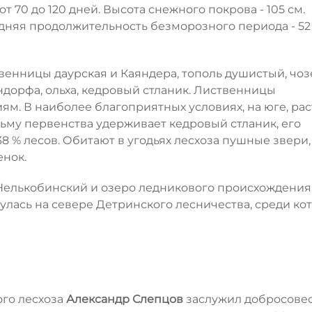
 70 до 120 дней. Высота снежного покрова - 105 см.
дняя продолжительность безморозного периода - 52 
венницы даурская и Каяндера, тополь душистый, чоз
ендорфа, ольха, кедровый стланик. Лиственницы
м. В наиболее благоприятных условиях, на юге, рас
ьму первенства удерживает кедровый стланик, его
 38 % лесов. Обитают в угодьях лесхоза пушные звери,
енок.
Нелькобинский и озеро ледникового происхождения
улась на севере Детринского лесничества, среди ко
го лесхоза
Александр Слепцов
заслужил добросове