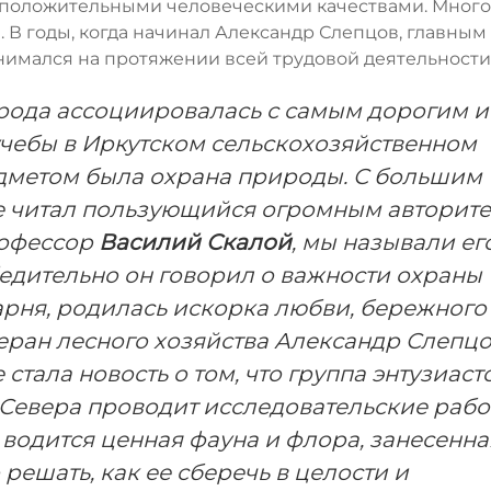
, положительными человеческими качествами. Много
 В годы, когда начинал Александр Слепцов, главным
нимался на протяжении всей трудовой деятельности
ирода ассоциировалась с самым дорогим и
учебы в Иркутском сельскохозяйственном
едметом была охрана природы. С большим
е читал пользующийся огромным авторит
рофессор
Василий Скалой
, мы называли ег
убедительно он говорил о важности охраны
арня, родилась искорка любви, бережного
теран лесного хозяйства Александр Слепцов
тала новость о том, что группа энтузиаст
Севера проводит исследовательские рабо
водится ценная фауна и флора, занесенна
решать, как ее сберечь в целости и