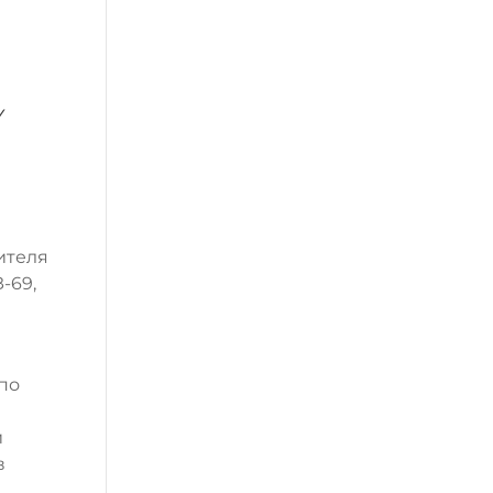
у
ителя
-69,
по
и
в