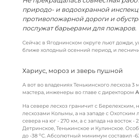
Не прекращалась совместная работ
природо- и водоохранной инспекц
противопожарной дороги и обустр
послужат барьерами для пожаров.
Сейчас в Ягоднинском округе льют дожди, уж
ближе холодный осенний период, и лесничие
Хариус, мороз и зверь пушной
А вот во владениях Тенькинского лесхоза 3 мл
мастера, инженеры во главе с директором
А
На севере лесхоз граничит с Берелехским, н
лесхозами Колымы, а на западе с Охотским 
севера на юг - 270 км, а с запада на восток 
Детринское, Тенькинское и Кулинское. Особ
о
до -38
С. Абсолютный минимум составил -