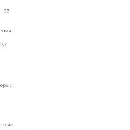
- 68
ения,
тут
торых
стным