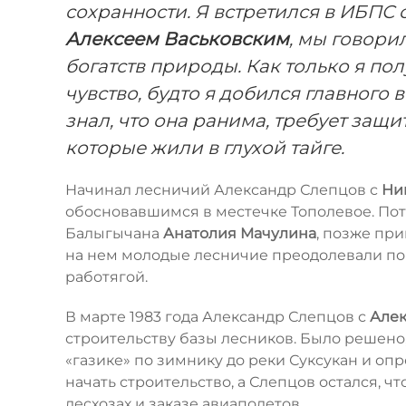
сохранности. Я встретился в ИБПС
Алексеем Васьковским
, мы говори
богатств природы. Как только я по
чувство, будто я добился главного 
знал, что она ранима, требует защи
которые жили в глухой тайге.
Начинал лесничий Александр Слепцов с
Ни
обосновавшимся в местечке Тополевое. Пот
Балыгычана
Анатолия Мачулина
, позже пр
на нем молодые лесничие преодолевали по
работягой.
В марте 1983 года Александр Слепцов с
Алек
строительству базы лесников. Было решено,
«газике» по зимнику до реки Суксукан и опр
начать строительство, а Слепцов остался, 
лесхозах и заказе авиаполетов.