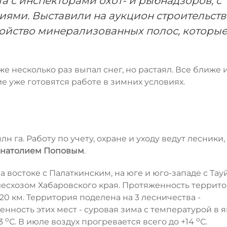
а с инспекторами охот- и рыбнадзоров, с
иями. Выставили на аукцион строительств
ойство минерализованных полос, которы
е несколько раз выпал снег, но растаял. Все ближе 
 уже готовятся работе в зимних условиях.
н га. Работу по учету, охране и уходу ведут лесники,
натолием Поповым
.
а востоке с Палаткинским, на юге и юго-западе с Та
лесхозом Хабаровского края. Протяженность террито
- 220 км. Территория поделена на 3 лесничества -
енность этих мест - суровая зима с температурой в 
о
о
63
С. В июле воздух прогревается всего до +14
С.