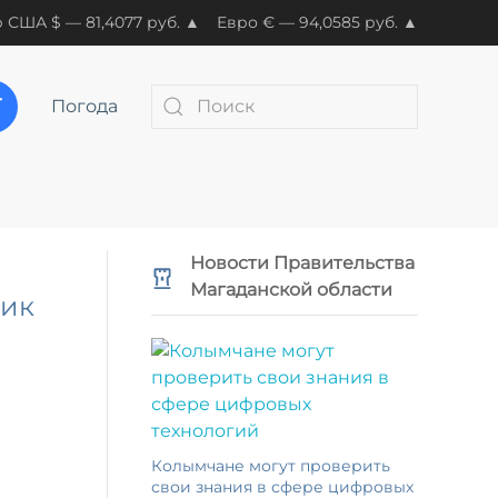
 США $ — 81,4077 руб. ▲
Евро € — 94,0585 руб. ▲
Погода
Новости Правительства
Магаданской области
ник
Колымчане могут проверить
свои знания в сфере цифровых