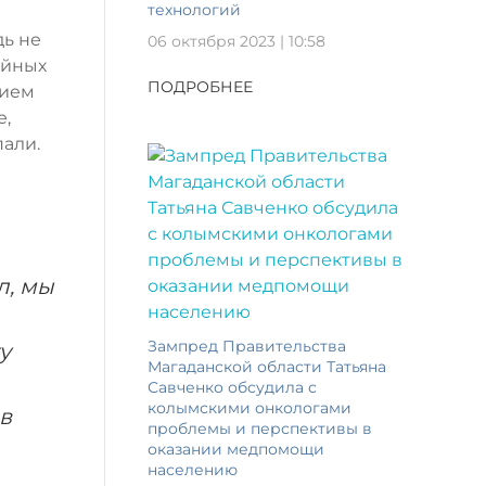
технологий
дь не
06 октября 2023 | 10:58
ейных
ПОДРОБНЕЕ
нием
е,
али.
л, мы
Зампред Правительства
у
Магаданской области Татьяна
Савченко обсудила с
колымскими онкологами
в
проблемы и перспективы в
оказании медпомощи
населению