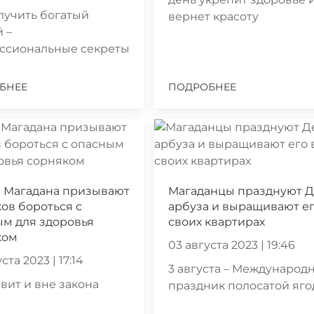
лучить богатый
вернет красоту
 –
ссиональные секреты
БНЕЕ
ПОДРОБНЕЕ
и Магадана призывают
Магаданцы празднуют 
ов бороться с
арбуза и выращивают ег
м для здоровья
своих квартирах
ком
03 августа 2023 | 19:46
ста 2023 | 17:14
3 августа – Международ
вит и вне закона
праздник полосатой яг