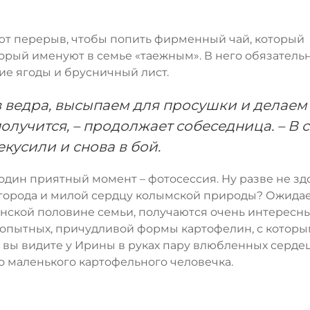
ают перерыв, чтобы попить фирменный чай, который
торый именуют в семье «таежным». В него обязатель
ие ягоды и брусничный лист.
 ведра, высыпаем для просушки и делаем
получится, – продолжает собеседница. – В 
кусили и снова в бой.
е один приятный момент – фотосессия. Ну разве не з
огорода и милой сердцу колымской природы? Ожида
енской половине семьи, получаются очень интересн
бопытных, причудливой формы картофелин, с котор
, вы видите у Ирины в руках пару влюбленных сердец
о маленького картофельного человечка.