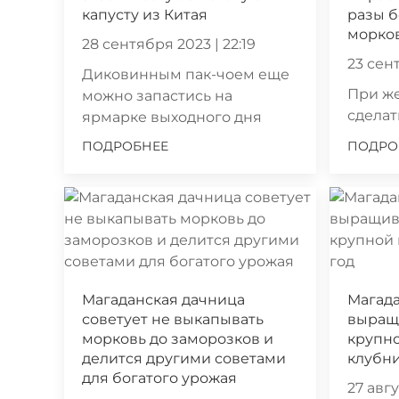
капусту из Китая
разы 
морко
28 сентября 2023 | 22:19
23 сент
Диковинным пак-чоем еще
При же
можно запастись на
сделат
ярмарке выходного дня
ПОДРОБНЕЕ
ПОДРО
Магаданская дачница
Магада
советует не выкапывать
выращи
морковь до заморозков и
крупно
делится другими советами
клубни
для богатого урожая
27 авгу