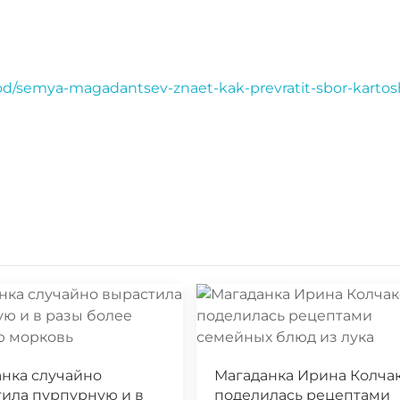
od/semya-magadantsev-znaet-kak-prevratit-sbor-kartos
нка случайно
Магаданка Ирина Колча
ила пурпурную и в
поделилась рецептами