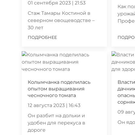
01 сентября 2023 | 21:53
Как по
Стаж Тамары Костиной в
урожай
северном овощеводстве –
Профе
30 лет
ПОДРОБНЕЕ
ПОДРО
Колымчанка поделилась
Власт
опытом выращивания
дачник
чесночного томата
опасны
сорня
12 августа 2023 | 16:43
09 авгу
Он разбит на дольки и
Он ядо
удобен для перекуса в
дороге