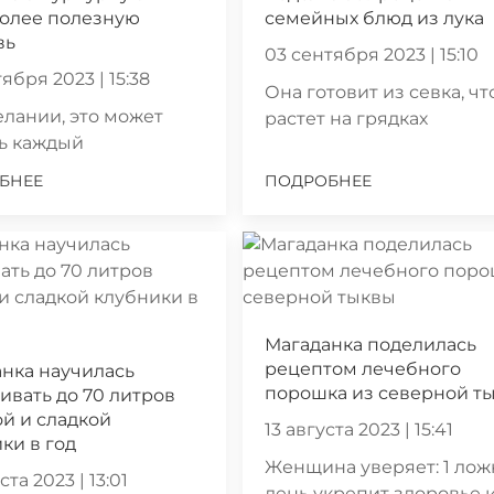
более полезную
семейных блюд из лука
вь
03 сентября 2023 | 15:10
ября 2023 | 15:38
Она готовит из севка, чт
лании, это может
растет на грядках
ь каждый
БНЕЕ
ПОДРОБНЕЕ
Магаданка поделилась
рецептом лечебного
нка научилась
порошка из северной т
вать до 70 литров
й и сладкой
13 августа 2023 | 15:41
ки в год
Женщина уверяет: 1 лож
ста 2023 | 13:01
день укрепит здоровье 