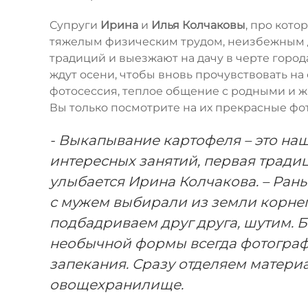
Супруги
Ирина
и
Илья Колчаковы
, про кото
тяжелым физическим трудом, неизбежным д
традиций и выезжают на дачу в черте город
ждут осени, чтобы вновь прочувствовать на
фотосессия, теплое общение с родными и ж
Вы только посмотрите на их прекрасные фот
- Выкапывание картофеля – это на
интересных занятий, первая тради
улыбается Ирина Колчакова. – Рань
с мужем выбирали из земли корнеп
подбадриваем друг друга, шутим. Б
необычной формы всегда фотограф
запекания. Сразу отделяем материа
овощехранилище.