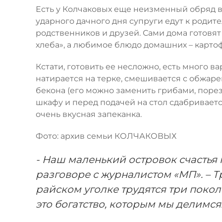
Есть у Колчаковых еще неизменный обряд в
ударного дачного дня супруги едут к родит
родственников и друзей. Сами дома готовят
хлеба», а любимое блюдо домашних – карто
Кстати, готовить ее несложно, есть много в
натирается на терке, смешивается с обжар
бекона (его можно заменить грибами, поре
шкафу и перед подачей на стол сдабривает
очень вкусная запеканка.
Фото: архив семьи КОЛЧАКОВЫХ
- Наш маленький островок счастья 
разговоре с журналистом «МП». – Т
райском уголке трудятся три покол
это богатство, которым мы делимся