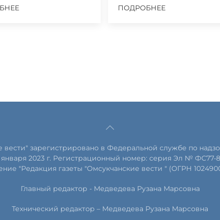
БНЕЕ
ПОДРОБНЕЕ
е вести" зарегистрировано в Федеральной службе по надзо
января 2023 г. Регистрационный номер: серия Эл № ФС77-
ние "Редакция газеты "Омсукчанские вести " (ОГРН 102490
Главный редактор -
Медведева Рузана Марсовна
Технический редактор –
Медведева Рузана Марсовна