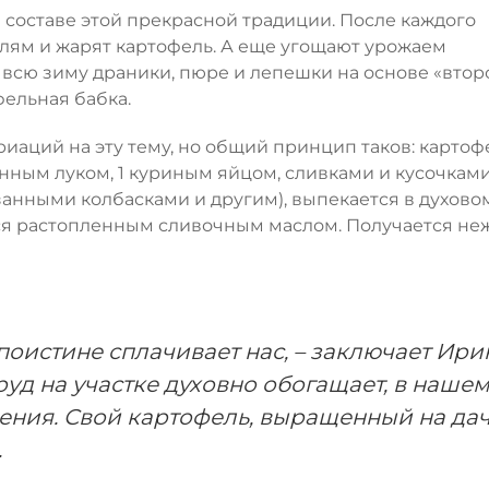
 составе этой прекрасной традиции. После каждого
елям и жарят картофель. А еще угощают урожаем
 всю зиму драники, пюре и лепешки на основе «втор
фельная бабка.
ариаций на эту тему, но общий принцип таков: картоф
енным луком, 1 куриным яйцом, сливками и кусочкам
занными колбасками и другим), выпекается в духово
ся растопленным сливочным маслом. Получается не
поистине сплачивает нас, – заключает Ири
руд на участке духовно обогащает, в наше
ения. Свой картофель, выращенный на дач
.