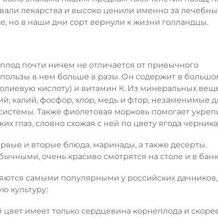
вали лекарства и высоко ценили именно за лечебны
ке, но в наши дни сорт вернули к жизни голландцы.
плод почти ничем не отличается от привычного
т пользы в нем больше в разы. Он содержит в большо
фолиевую кислоту) и витамин К. Из минеральных вещ
й, калий, фосфор, хлор, медь и фтор, незаменимые д
системы. Также фиолетовая морковь помогает укреп
х глаз, словно схожая с ней по цвету ягода черника
ервые и вторые блюда, маринады, а также десерты.
бычными, очень красиво смотрятся на столе и в банк
ляются самыми популярными у российских дачников,
ю культуру:
 цвет имеет только сердцевина корнеплода и скоре