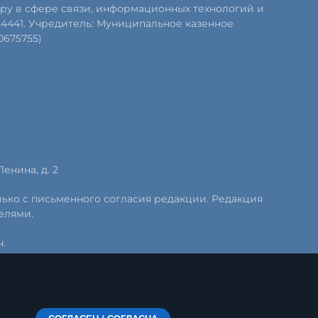
ру в сфере связи, информационных технологий и
84441. Учредитель: Муниципальное казенное
0675755)
Ленина, д. 2
лько с письменного согласия редакции. Редакция
елями.
.