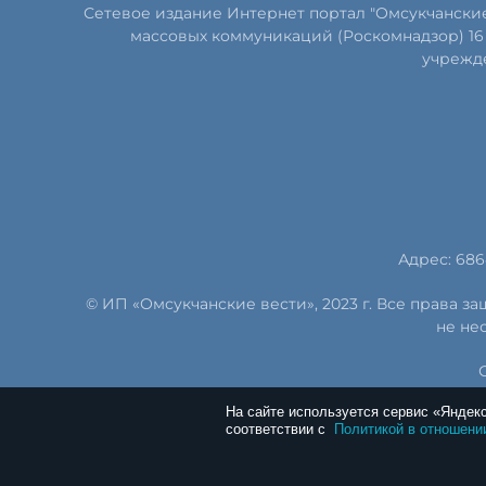
Сетевое издание Интернет портал "Омсукчански
массовых коммуникаций (Роскомнадзор) 16 
учрежде
Адрес: 686
© ИП «Омсукчанские вести», 2023 г. Все права 
не не
На сайте используется сервис «Яндек
соответствии с
Политикой в отношени