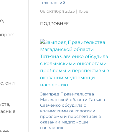
технологий
06 октября 2023 | 10:58
е,
ПОДРОБНЕЕ
х
опрос:
о, они
Зампред Правительства
Магаданской области Татьяна
ста,
Савченко обсудила с
колымскими онкологами
расные
проблемы и перспективы в
оказании медпомощи
населению
а ее