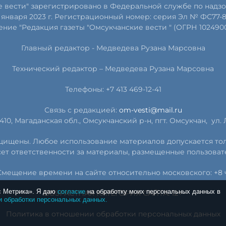
е вести" зарегистрировано в Федеральной службе по надзо
января 2023 г. Регистрационный номер: серия Эл № ФС77-
ние "Редакция газеты "Омсукчанские вести " (ОГРН 102490
Главный редактор -
Медведева Рузана Марсовна
Технический редактор –
Медведева Рузана Марсовна
Телефоны: +7 413 469-12-41
Связь с редакцией:
om-vesti@mail.ru
410, Магаданская обл., Омсукчанский р-н, пгт. Омсукчан,
ул. 
защищены. Любое использование материалов допускается то
сет ответственности за материалы, размещенные пользоват
Смещение времени на сайте относительно московского: +8 ч
с Метрика». Я даю
согласие
на обработку моих персональных данных в
ВОЗРАСТНАЯ КАТЕГОРИЯ САЙТА: 12+
и обработки персональных данных.
Политика в отношении обработки персональных данных