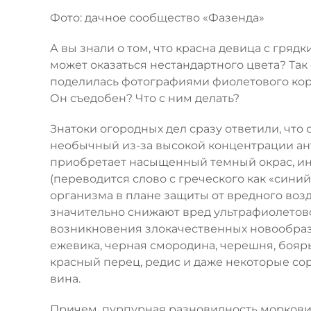
Фото: дачное сообщество «Фазенда»
А вы знали о том, что красна девица с грядк
может оказаться нестандартного цвета? Так
поделилась фотографиями фиолетового корн
Он съедобен? Что с ним делать?
Знатоки огородных дел сразу ответили, что
необычный из-за высокой концентрации ан
приобретает насыщенный темный окрас, ин
(переводится слово с греческого как «сини
организма в плане защиты от вредного возд
значительно снижают вред ультрафиолетов
возникновения злокачественных новообраз
ежевика, черная смородина, черешня, бояры
красный перец, редис и даже некоторые сор
вина.
Причем, пурпурная разновидность моркови 