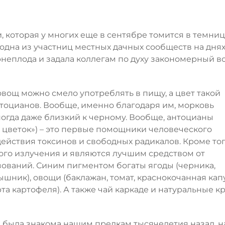
и, которая у многих еще в сентябре томится в темниц
 одна из участниц местных дачных сообществ на дня
еплода и задала коллегам по духу закономерный в
 овощ можно смело употреблять в пищу, а цвет такой
тоцианов. Вообще, именно благодаря им, морковь
огда даже близкий к черному. Вообще, антоцианы
й цветок») – это первые помощники человеческого
ействия токсинов и свободных радикалов. Кроме тог
ого излучения и являются лучшим средством от
ований. Синим пигментом богаты ягоды (черника,
шник), овощи (баклажан, томат, краснокочанная капу
та картофеля). А также чай каркаде и натуральные к
была знакома нашим предкам тысячелетия назад, н