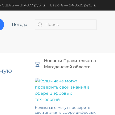
 США $ — 81,4077 руб. ▲
Евро € — 94,0585 руб. ▲
Погода
Новости Правительства
Магаданской области
зную
Колымчане могут проверить
свои знания в сфере цифровых