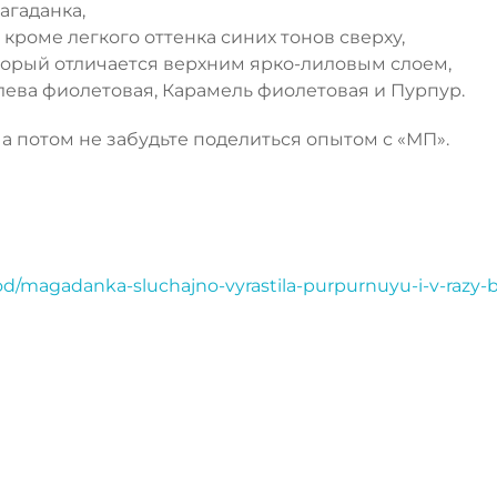
агаданка,
 кроме легкого оттенка синих тонов сверху,
оторый отличается верхним ярко-лиловым слоем,
лева фиолетовая, Карамель фиолетовая и Пурпур.
а потом не забудьте поделиться опытом с «МП».
od/magadanka-sluchajno-vyrastila-purpurnuyu-i-v-razy-b