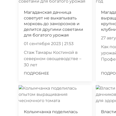
Магаданская дачница
Магада
советует не выкапывать
выращи
морковь до заморозков и
крупно
делится другими советами
клубни
для богатого урожая
27 авгу
01 сентября 2023 | 21:53
Как по
Стаж Тамары Костиной в
урожай
северном овощеводстве –
Профе
30 лет
ПОДРОБНЕЕ
ПОДРО
Колымчанка поделилась
Власт