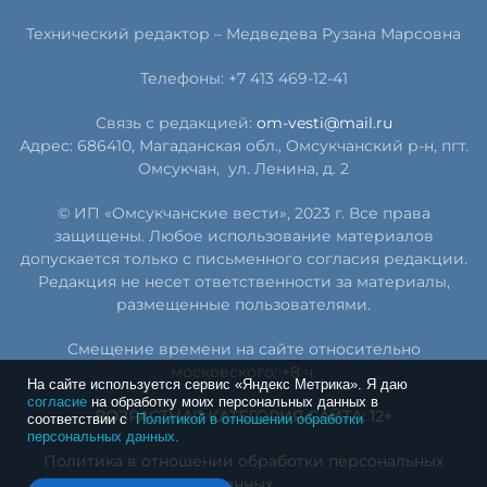
Технический редактор –
Медведева Рузана Марсовна
Телефоны: +7 413 469-12-41
Связь с редакцией:
om-vesti@mail.ru
Адрес: 686410, Магаданская обл., Омсукчанский р-н, пгт.
Омсукчан,
ул. Ленина, д. 2
© ИП «Омсукчанские вести», 2023 г. Все права
защищены. Любое использование материалов
допускается только с письменного согласия редакции.
Редакция не несет ответственности за материалы,
размещенные пользователями.
Смещение времени на сайте относительно
московского: +8 ч.
На сайте используется сервис «Яндекс Метрика». Я даю
согласие
на обработку моих персональных данных в
ВОЗРАСТНАЯ КАТЕГОРИЯ САЙТА: 12+
соответствии с
Политикой в отношении обработки
персональных данных.
Политика в отношении обработки персональных
данных